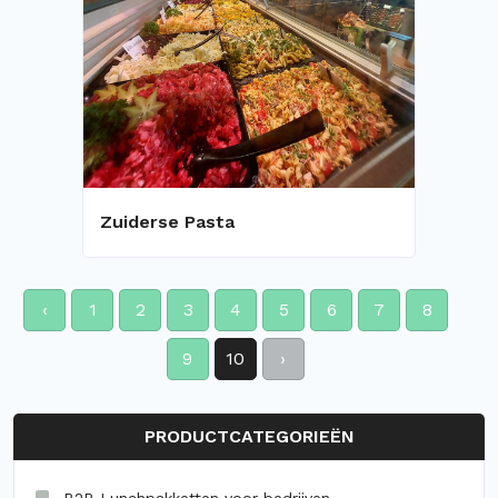
Zuiderse Pasta
‹
1
2
3
4
5
6
7
8
9
10
›
PRODUCTCATEGORIEËN