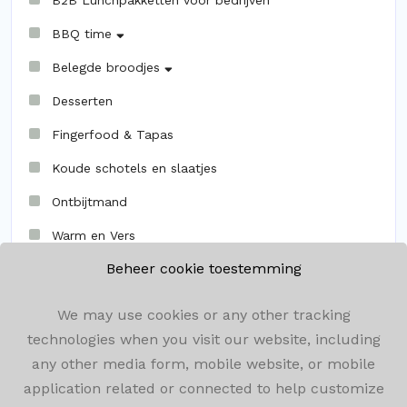
B2B Lunchpakketten voor bedrijven
BBQ time
Belegde broodjes
Desserten
Fingerfood & Tapas
Koude schotels en slaatjes
Ontbijtmand
Warm en Vers
Beheer cookie toestemming
We may use cookies or any other tracking
technologies when you visit our website, including
any other media form, mobile website, or mobile
Olenseweg 292, 2260 Westerlo
application related or connected to help customize