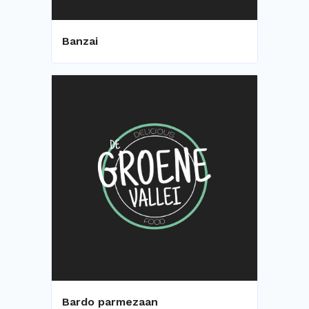
Banzai
Bardo parmezaan