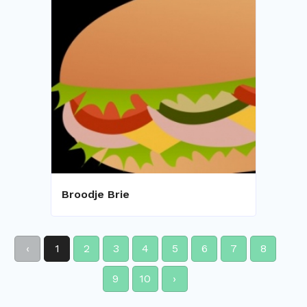
Broodje Brie
‹
1
2
3
4
5
6
7
8
9
10
›