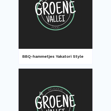
BBQ-hammetjes Yakatori Style