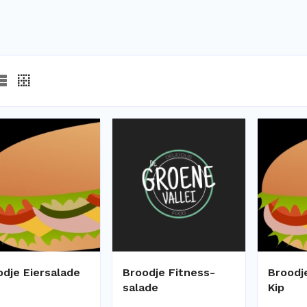
odje Eiersalade
Broodje Fitness-
Broodj
salade
Kip