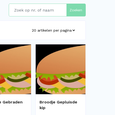
Zoeken
e Gebraden
Broodje Gepluisde
kip