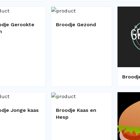
odje Gerookte
Broodje Gezond
m
Broodj
odje Jonge kaas
Broodje Kaas en
Hesp