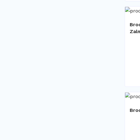
Bro
Zal
Bro