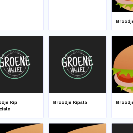
Broodj
odje Kip
Broodje Kipsla
Broodj
ciale