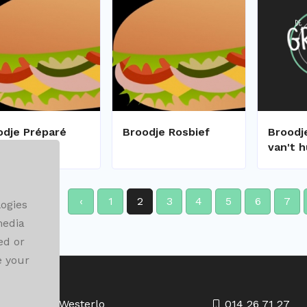
odje Préparé
Broodje Rosbief
Broodj
van't h
‹
1
2
3
4
5
6
7
ogies
media
ed or
e your
 292, 2260 Westerlo
014 26 71 27