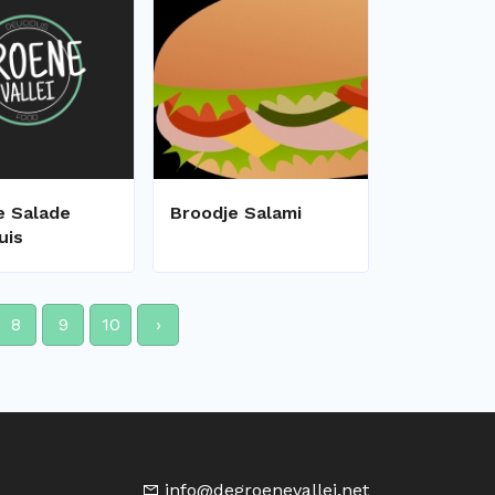
e Salade
Broodje Salami
uis
8
9
10
›
info@degroenevallei.net